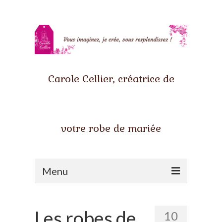
Carole Cellier, créatrice de
votre robe de mariée
Menu
Accueil
Les robes de
10
Qui suis-je ?