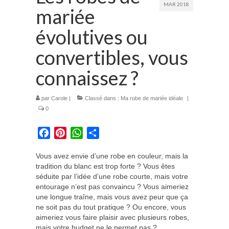
MAR 2018
mariée
Prestations
évolutives ou
La mariée audacieuse
convertibles, vous
La mariée astucieuse
connaissez ?
L’invitée intrépide
par
Carole
|
Classé dans :
Ma robe de mariée idéale
|
Galerie
0
Blog
Facebook
Pinterest
WhatsApp
Partager
Médias
Vous avez envie d’une robe en couleur, mais la
Contact
tradition du blanc est trop forte ? Vous êtes
séduite par l’idée d’une robe courte, mais votre
entourage n’est pas convaincu ? Vous aimeriez
une longue traîne, mais vous avez peur que ça
ne soit pas du tout pratique ? Ou encore, vous
aimeriez vous faire plaisir avec plusieurs robes,
mais votre budget ne le permet pas ?