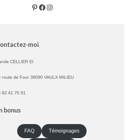
Pinterest
Facebook
Instagram
ontactez-moi
arole CELLIER EI
2 route de Four 38090 VAULX MILIEU
 82 41 75 91
n bonus
FAQ
Témoignages