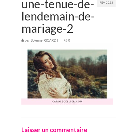
une-tenue-de-
FÉV 2023
Prestations
lendemain-de-
La mariée audacieuse
mariage-2
La mariée astucieuse
par
Solenne RICARD
|
|
0
L’invitée intrépide
Galerie
Blog
Médias
Contact
Laisser un commentaire