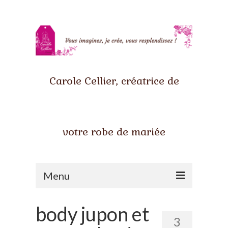
Carole Cellier, créatrice de
votre robe de mariée
Menu
Accueil
body jupon et
3
Qui suis-je ?