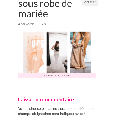
sous robe de
OCT 2022
Prestations
mariée
La mariée audacieuse
par
Carole
|
|
0
La mariée astucieuse
L’invitée intrépide
Galerie
Blog
Médias
Contact
Laisser un commentaire
Votre adresse e-mail ne sera pas publiée.
Les
champs obligatoires sont indiqués avec
*