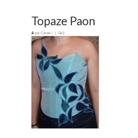
Topaze Paon
par
Carole
|
|
0