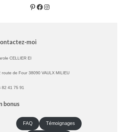
Pinterest
Facebook
Instagram
ontactez-moi
arole CELLIER EI
2 route de Four 38090 VAULX MILIEU
 82 41 75 91
n bonus
FAQ
Témoignages