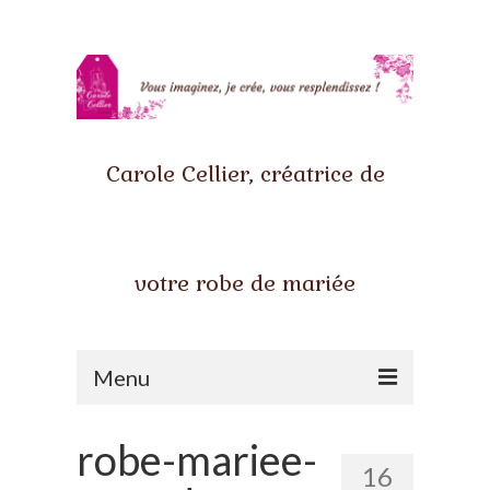
Carole Cellier, créatrice de
votre robe de mariée
Menu
Accueil
robe-mariee-
16
Qui suis-je ?