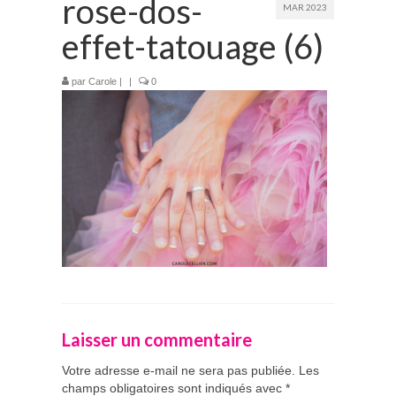
rose-dos-
MAR 2023
Prestations
effet-tatouage (6)
La mariée audacieuse
par
Carole
|
|
0
La mariée astucieuse
L’invitée intrépide
Galerie
Blog
Médias
Contact
Laisser un commentaire
Votre adresse e-mail ne sera pas publiée.
Les
champs obligatoires sont indiqués avec
*