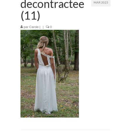
decontractee
MAR 2023
Prestations
(11)
La mariée audacieuse
par
Carole
|
|
0
La mariée astucieuse
L’invitée intrépide
Galerie
Blog
Médias
Contact