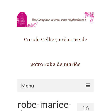
Carole Cellier, créatrice de
votre robe de mariée
Menu
Accueil
robe-mariee-
16
Qui suis-je ?