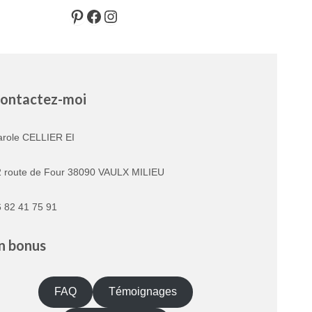
Pinterest
Facebook
Instagram
ontactez-moi
arole CELLIER EI
2 route de Four 38090 VAULX MILIEU
 82 41 75 91
n bonus
FAQ
Témoignages