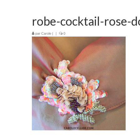
robe-cocktail-rose-d
par
Carole
|
|
0