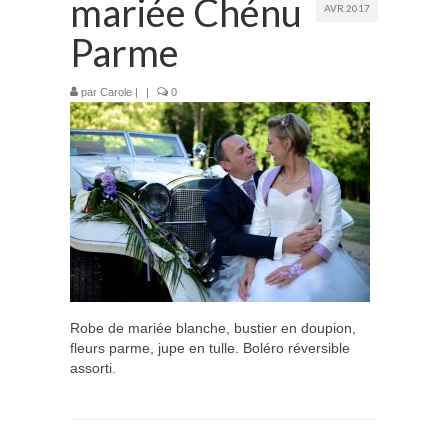
mariée Chénu
AVR 2017
Prestations
Parme
La mariée audacieuse
par
Carole
|
|
0
La mariée astucieuse
L’invitée intrépide
Galerie
Blog
Médias
Contact
Robe de mariée blanche, bustier en doupion,
fleurs parme, jupe en tulle. Boléro réversible
assorti.