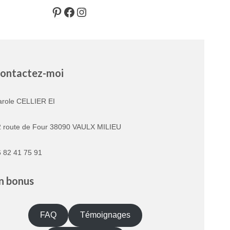
Pinterest
Facebook
Instagram
ontactez-moi
arole CELLIER EI
2 route de Four 38090 VAULX MILIEU
 82 41 75 91
n bonus
FAQ
Témoignages