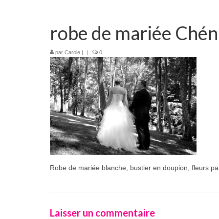
robe de mariée Ché
par
Carole
|
|
0
Robe de mariée blanche, bustier en doupion, fleurs parm
Laisser un commentaire