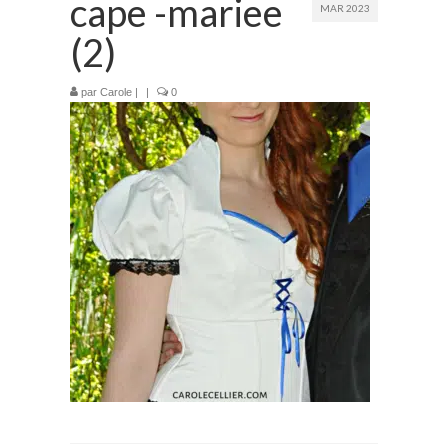
cape -mariee
MAR 2023
Prestations
(2)
La mariée audacieuse
par
Carole
|
|
0
La mariée astucieuse
L’invitée intrépide
Galerie
Blog
Médias
Contact