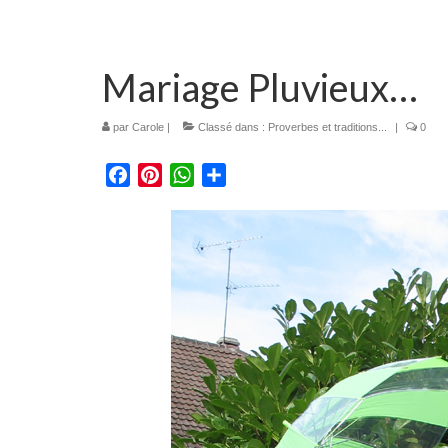
Mariage Pluvieux…
par
Carole
|
Classé dans :
Proverbes et traditions...
|
0
Facebook
Pinterest
WhatsApp
Partager