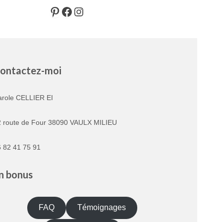
Pinterest
Facebook
Instagram
ontactez-moi
arole CELLIER EI
2 route de Four 38090 VAULX MILIEU
 82 41 75 91
n bonus
FAQ
Témoignages