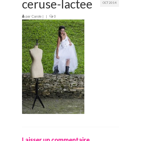
ceruse-lactee
OCT 2014
Prestations
par
Carole
|
|
0
La mariée audacieuse
La mariée astucieuse
L’invitée intrépide
Galerie
Blog
Médias
Contact
Laisser un commentaire