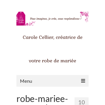
Carole Cellier, créatrice de
votre robe de mariée
Menu
Accueil
robe-mariee-
10
Qui suis-je ?