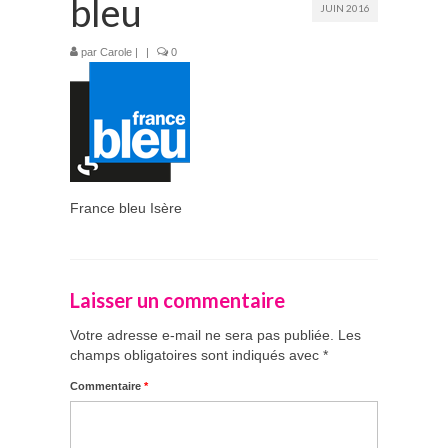
bleu
JUIN 2016
Prestations
par
Carole
|
|
0
La mariée audacieuse
La mariée astucieuse
L’invitée intrépide
Galerie
France bleu Isère
Blog
Médias
Laisser un commentaire
Contact
Votre adresse e-mail ne sera pas publiée.
Les
champs obligatoires sont indiqués avec
*
Commentaire
*