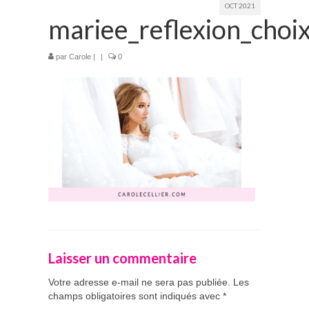
OCT 2021
mariee_reflexion_choi
Prestations
La mariée audacieuse
par
Carole
|
|
0
La mariée astucieuse
L’invitée intrépide
Galerie
Blog
Médias
Contact
Laisser un commentaire
Votre adresse e-mail ne sera pas publiée.
Les
champs obligatoires sont indiqués avec
*