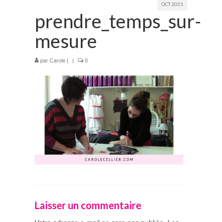
OCT 2021
prendre_temps_sur-
Prestations
mesure
La mariée audacieuse
La mariée astucieuse
par
Carole
|
|
0
L’invitée intrépide
Galerie
Blog
Médias
Contact
Laisser un commentaire