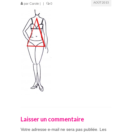
AOÛT 2015
par
Carole
|
|
0
Prestations
La mariée audacieuse
La mariée astucieuse
L’invitée intrépide
Galerie
Blog
Médias
Contact
Laisser un commentaire
Votre adresse e-mail ne sera pas publiée.
Les