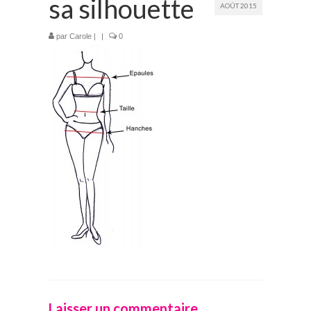
sa silhouette
AOÛT 2015
Prestations
par
Carole
|
|
0
La mariée audacieuse
La mariée astucieuse
L’invitée intrépide
Galerie
Blog
Médias
Contact
Laisser un commentaire