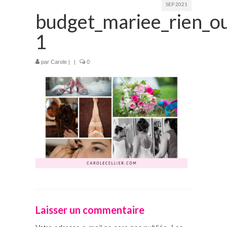
SEP 2021
budget_mariee_rien_ou
Prestations
1
La mariée audacieuse
La mariée astucieuse
par
Carole
|
|
0
L’invitée intrépide
Galerie
Blog
Médias
Contact
Laisser un commentaire