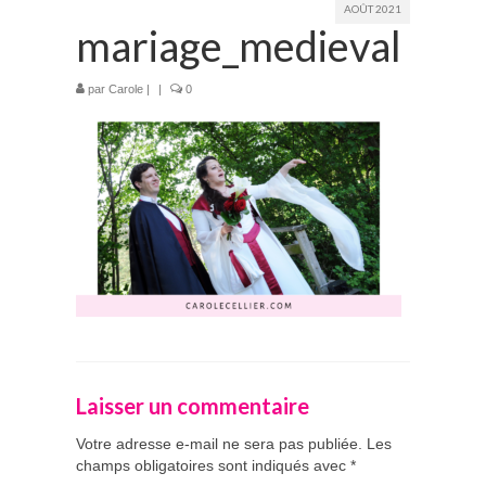
AOÛT 2021
mariage_medieval
Prestations
La mariée audacieuse
par
Carole
|
|
0
La mariée astucieuse
L’invitée intrépide
Galerie
Blog
Médias
Contact
Laisser un commentaire
Votre adresse e-mail ne sera pas publiée.
Les
champs obligatoires sont indiqués avec
*