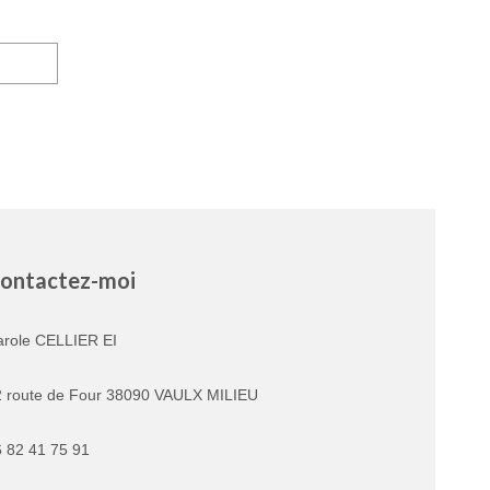
ontactez-moi
arole CELLIER EI
2 route de Four 38090 VAULX MILIEU
 82 41 75 91