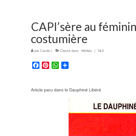
CAPI’sère au féminin 
costumière
par
Carole
|
Classé dans :
Médias
|
0
Facebook
Pinterest
WhatsApp
Partager
Article paru dans le Dauphiné Libéré