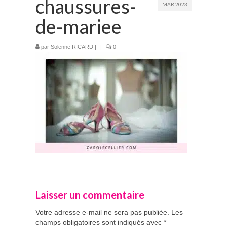
chaussures-
MAR 2023
Prestations
de-mariee
La mariée audacieuse
par
Solenne RICARD
|
|
0
La mariée astucieuse
L’invitée intrépide
Galerie
Blog
Médias
Contact
Laisser un commentaire
Votre adresse e-mail ne sera pas publiée.
Les
champs obligatoires sont indiqués avec
*