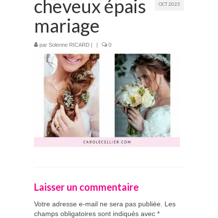
cheveux épais
OCT 2023
Prestations
mariage
La mariée audacieuse
par
Solenne RICARD
|
|
0
La mariée astucieuse
L’invitée intrépide
Galerie
Blog
Médias
Contact
Laisser un commentaire
Votre adresse e-mail ne sera pas publiée.
Les
champs obligatoires sont indiqués avec
*