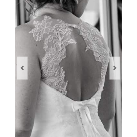
Prestations
La mariée audacieuse
La mariée astucieuse
L’invitée intrépide
Galerie
Blog
Médias
Contact