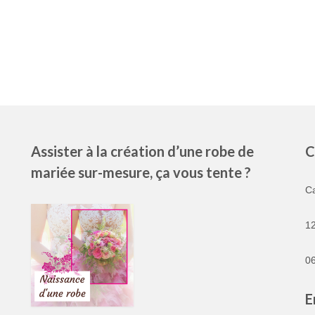
Assister à la création d’une robe de
C
mariée sur-mesure, ça vous tente ?
C
1
06
E