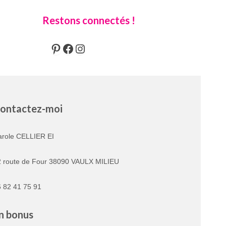
Restons connectés !
Pinterest
Facebook
Instagram
ontactez-moi
arole CELLIER EI
2 route de Four 38090 VAULX MILIEU
 82 41 75 91
n bonus