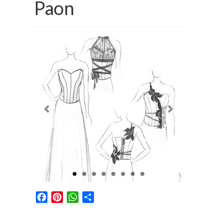
Paon
Prestations
La mariée audacieuse
La mariée astucieuse
L’invitée intrépide
Galerie
Blog
Médias
Contact
Facebook
Pinterest
WhatsApp
Partager