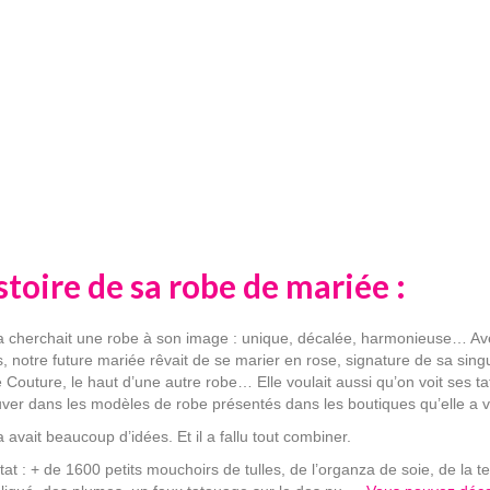
stoire de sa robe de mariée :
 cherchait une robe à son image : unique, décalée, harmonieuse… Avec
s, notre future mariée rêvait de se marier en rose, signature de sa singu
 Couture, le haut d’une autre robe… Elle voulait aussi qu’on voit ses tat
uver dans les modèles de robe présentés dans les boutiques qu’elle a vi
 avait beaucoup d’idées. Et il a fallu tout combiner.
tat : + de 1600 petits mouchoirs de tulles, de l’organza de soie, de la 