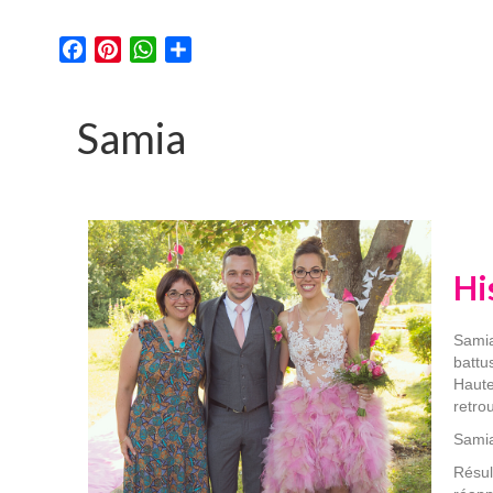
Facebook
Pinterest
WhatsApp
Partager
Samia
Hi
Samia
battu
Haute
retro
Samia
Résul