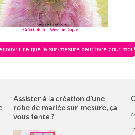
Crédit photo : Winston Duparc
écouvrir ce que le sur-mesure peut faire pour moi 
Assister à la création d’une
C
e
robe de mariée sur-mesure, ça
vous tente ?
C
1