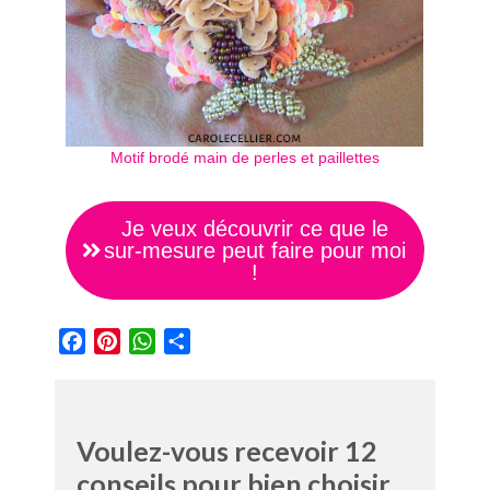
Motif brodé main de perles et paillettes
Je veux découvrir ce que le
sur-mesure peut faire pour moi
!
Facebook
Pinterest
WhatsApp
Partager
Voulez-vous recevoir 12
conseils pour bien choisir