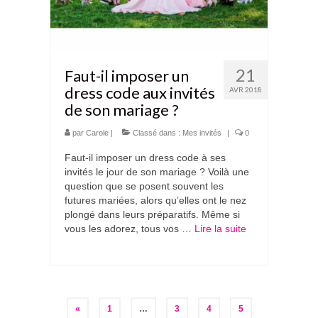
21
Faut-il imposer un
dress code aux invités
AVR 2018
de son mariage ?
par
Carole
|
Classé dans :
Mes invités
|
0
Faut-il imposer un dress code à ses
invités le jour de son mariage ? Voilà une
question que se posent souvent les
futures mariées, alors qu’elles ont le nez
plongé dans leurs préparatifs. Même si
vous les adorez, tous vos …
Lire la suite­­
Pagination
«
1
…
3
4
5