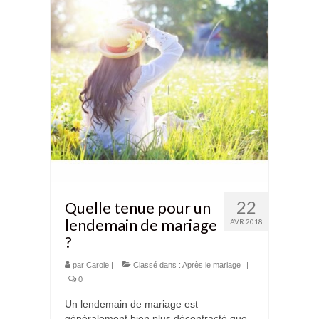
22
Quelle tenue pour un
lendemain de mariage
AVR 2018
?
par
Carole
|
Classé dans :
Après le mariage
|
0
Un lendemain de mariage est
généralement bien plus décontracté que