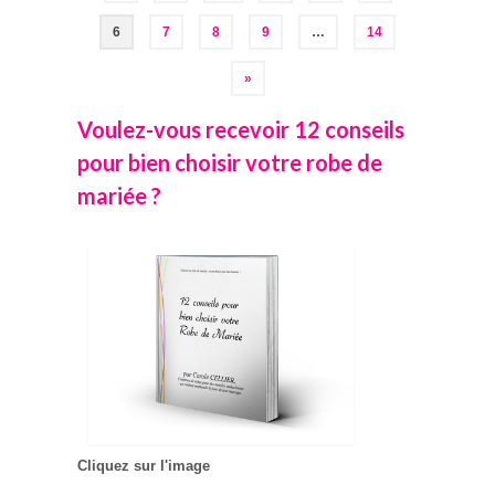
des
publications
6
7
8
9
…
14
»
Voulez-vous recevoir 12 conseils
pour bien choisir votre robe de
mariée ?
Cliquez sur l'image